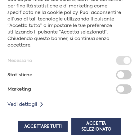
0165/89196
per finalità statistiche e di marketing come
Partita Iva: IT00617110077
specificato nella cookie policy. Puoi acconsentire
REA n° AO-52875
all'uso di tali tecnologie utilizzando il pulsante
Torna a montebianco.com
“Accetta tutto” o impostare le tue preferenze
utilizzando il pulsante “Accetta selezionati”.
Chiudendo questo banner, si continua senza
MODALITÀ DI PAGAMENTO
accettare.
Necessario
TERMINI E CONDIZIONI
PRIVACY POLICY
Statistiche
INFORMATIVA COOKIE
ACCESSIBILITÀ
Marketing
CONDIVIDI
Vedi dettagli
COPYRIGHT 2026